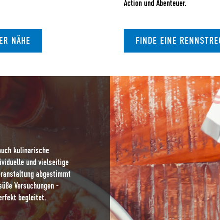
Action und Abenteuer.
NER NÄHE
FINDE EINE RENNSTRE
auch kulinarische
viduelle und vielseitige
Veranstaltung abgestimmt
 süße Versuchungen -
erfekt begleitet.