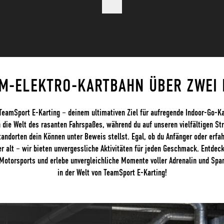
M-ELEKTRO-KARTBAHN ÜBER ZWEI 
eamSport E-Karting – deinem ultimativen Ziel für aufregende Indoor-Go-Ka
n die Welt des rasanten Fahrspaßes, während du auf unseren vielfältigen St
andorten dein Können unter Beweis stellst. Egal, ob du Anfänger oder erfa
er alt – wir bieten unvergessliche Aktivitäten für jeden Geschmack. Entdec
-Motorsports und erlebe unvergleichliche Momente voller Adrenalin und Sp
in der Welt von TeamSport E-Karting!