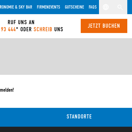
RONOMIE & SKY BAR
FIRMENEVENTS
GUTSCHEINE
FAQS
RUF UNS AN
JETZT BUCHEN
 93 444
* ODER
SCHREIB
UNS
 melden!
STANDORTE