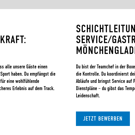
SCHICHTLEITU
KRAFT:
SERVICE/GAST
MÖNCHENGLAD
ass alle unsere Gäste einen
Du bist der Teamchef in der Box
mSport haben. Du empfängst die
die Kontrolle. Du koordinierst de
 für eine wohlfühlende
Abläufe und bringst Service auf 
icheres Erlebnis auf dem Track.
Dienstpläne – du gibst das Tempo
Leidenschaft.
JETZT BEWERBEN