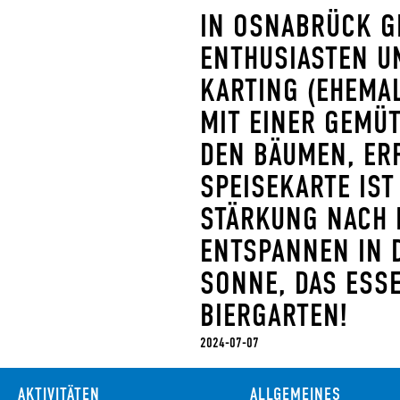
IN OSNABRÜCK G
ENTHUSIASTEN UN
ARTING (EHEMAL
MIT EINER GEMÜT
EN BÄUMEN, ERF
PEISEKARTE IST 
TÄRKUNG NACH D
NTSPANNEN IN DE
NNE, DAS ESSEN
ERGARTEN!
2024-07-07
AKTIVITÄTEN
ALLGEMEINES