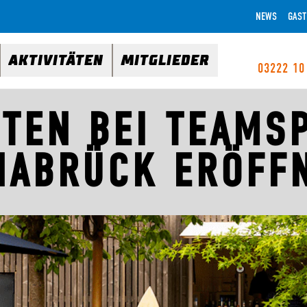
NEWS
GAST
AKTIVITÄTEN
MITGLIEDER
03222 10
TEN BEI TEAMS
NABRÜCK ERÖFFN