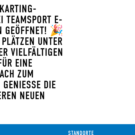
 KARTING-
I TEAMSPORT E-K
N GEÖFFNET! 🎉
PLÄTZEN UNTER D
 VIELFÄLTIGEN S
R EINE S
CH ZUM E
NIESSE DIE SO
EN NEUEN BI
STANDORTE