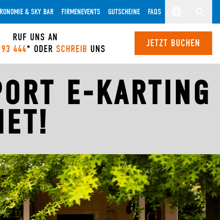
RONOMIE & SKY BAR
FIRMENEVENTS
GUTSCHEINE
FAQS
RUF UNS AN
JETZT BUCHEN
 93 444
* ODER
SCHREIB
UNS
PORT E-KARTING
ET!