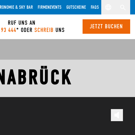
RONOMIE & SKY BAR
FIRMENEVENTS
GUTSCHEINE
FAQS
RUF UNS AN
JETZT BUCHEN
 93 444
* ODER
SCHREIB
UNS
NABRÜCK