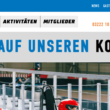
NEWS
GAST
AKTIVITÄTEN
MITGLIEDER
03222 10
 AUF UNSEREN
K