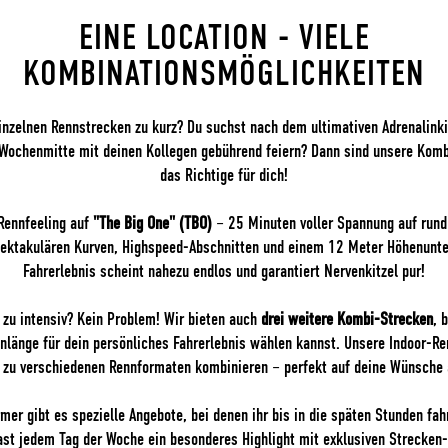
EINE LOCATION - VIELE
KOMBINATIONSMÖGLICHKEITEN
einzelnen Rennstrecken zu kurz? Du suchst nach dem ultimativen Adrenalink
 Wochenmitte mit deinen Kollegen gebührend feiern? Dann sind unsere Kom
das Richtige für dich!
 Rennfeeling auf
"The Big One" (TBO)
– 25 Minuten voller Spannung auf rund
pektakulären Kurven, Highspeed-Abschnitten und einem 12 Meter Höhenunte
Fahrerlebnis scheint nahezu endlos und garantiert Nervenkitzel pur!
O zu intensiv? Kein Problem! Wir bieten auch
drei weitere Kombi-Strecken
, 
länge für dein persönliches Fahrerlebnis wählen kannst. Unsere Indoor-R
el zu verschiedenen Rennformaten kombinieren – perfekt auf deine Wünsche
er gibt es spezielle Angebote, bei denen ihr bis in die späten Stunden fa
fast jedem Tag der Woche ein besonderes Highlight mit exklusiven Strecken