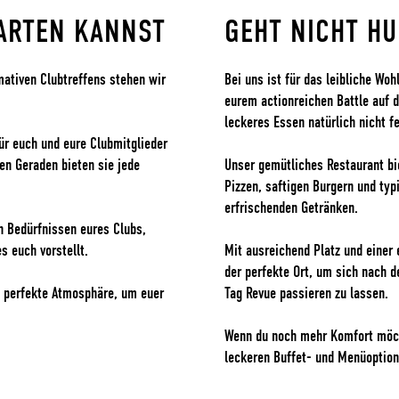
ARTEN KANNST
GEHT NICHT H
mativen Clubtreffens stehen wir
Bei uns ist für das leibliche Woh
eurem actionreichen Battle auf 
leckeres Essen natürlich nicht f
für euch und eure Clubmitglieder
en Geraden bieten sie jede
Unser gemütliches Restaurant bie
Pizzen, saftigen Burgern und ty
erfrischenden Getränken.
n Bedürfnissen eures Clubs,
s euch vorstellt.
Mit ausreichend Platz und einer
der perfekte Ort, um sich nach
ie perfekte Atmosphäre, um euer
Tag Revue passieren zu lassen.
Wenn du noch mehr Komfort möcht
leckeren Buffet- und Menüoption