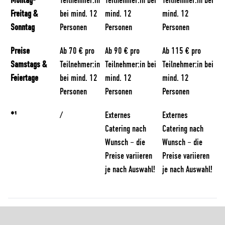
Montag-
Teilnehmer:in
Teilnehmer:in bei
Teilnehmer:in bei
Freitag &
bei mind. 12
mind. 12
mind. 12
Sonntag
Personen
Personen
Personen
Preise
Ab 70 € pro
Ab 90 € pro
Ab 115 € pro
Samstags &
Teilnehmer:in
Teilnehmer:in bei
Teilnehmer:in bei
Feiertage
bei mind. 12
mind. 12
mind. 12
Personen
Personen
Personen
*¹
/
Externes
Externes
Catering nach
Catering nach
Wunsch – die
Wunsch – die
Preise variieren
Preise variieren
je nach Auswahl!
je nach Auswahl!