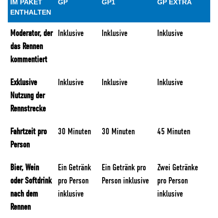
IM PAKET
GP
GP1
GP EXTRA
ENTHALTEN
Moderator, der
Inklusive
Inklusive
Inklusive
das Rennen
kommentiert
Exklusive
Inklusive
Inklusive
Inklusive
Nutzung der
Rennstrecke
Fahrtzeit pro
30 Minuten
30 Minuten
45 Minuten
Person
Bier, Wein
Ein Getränk
Ein Getränk pro
Zwei Getränke
oder Softdrink
pro Person
Person inklusive
pro Person
nach dem
inklusive
inklusive
Rennen