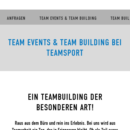
ANFRAGEN
TEAM EVENTS & TEAM BUILDING
TEAM BUIL
TEAM EVENTS & TEAM BUILDING BEI
TEAMSPORT
EIN TEAMBUILDING DER
BESONDEREN ART!
Raus aus dem Büro und rein ins Erlebnis. Bei uns wird aus