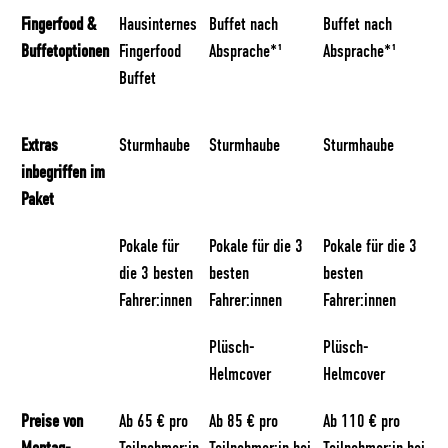
Fingerfood &
Hausinternes
Buffet nach
Buffet nach
Buffetoptionen
Fingerfood
Absprache*¹
Absprache*¹
Buffet
Extras
Sturmhaube
Sturmhaube
Sturmhaube
inbegriffen im
Paket
Pokale für
Pokale für die 3
Pokale für die 3
die 3 besten
besten
besten
Fahrer:innen
Fahrer:innen
Fahrer:innen
Plüsch-
Plüsch-
Helmcover
Helmcover
Preise von
Ab 65 € pro
Ab 85 € pro
Ab 110 € pro