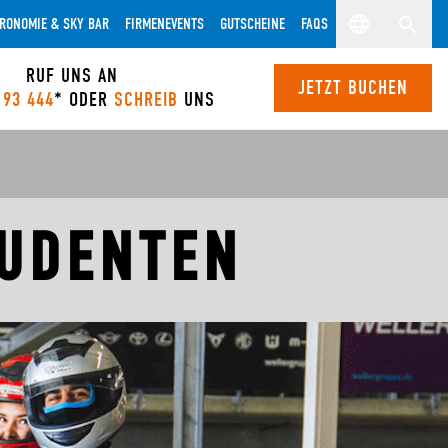
RONOMIE & SKY BAR
FIRMENEVENTS
GUTSCHEINE
FAQS
RUF UNS AN
JETZT BUCHEN
 93 444
* ODER
SCHREIB
UNS
TUDENTEN