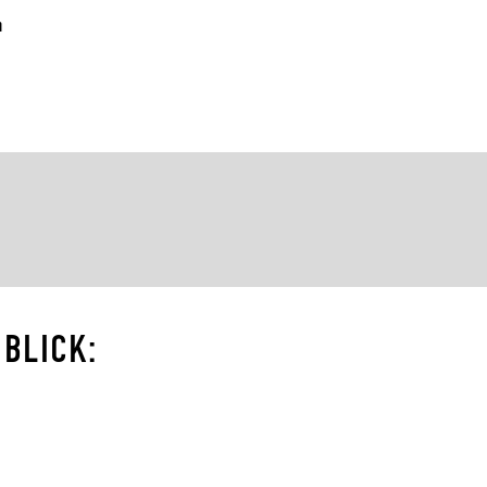
n
E
BLICK: