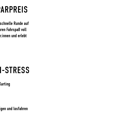
PARPREIS
 schnelle Runde auf
uren Fahrspaß voll
:innen und erlebt
I-STRESS
Karting
igen und losfahren