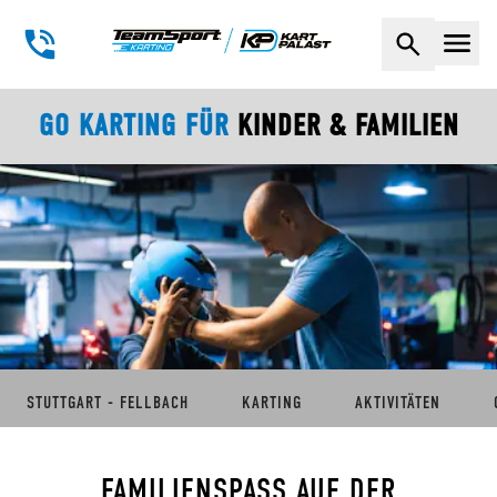
Naviga
GO KARTING FÜR
KINDER & FAMILIEN
STUTTGART - FELLBACH
KARTING
AKTIVITÄTEN
FAMILIENSPASS AUF DER Ü